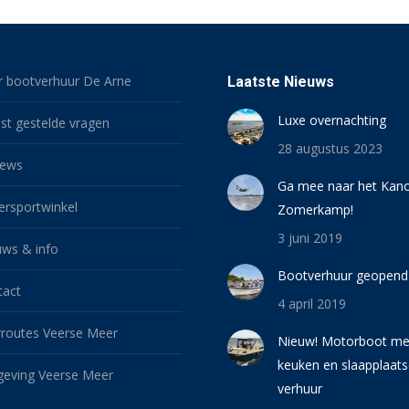
r bootverhuur De Arne
Laatste Nieuws
Luxe overnachting
st gestelde vragen
28 augustus 2023
iews
Ga mee naar het Kan
ersportwinkel
Zomerkamp!
3 juni 2019
uws & info
Bootverhuur geopend
tact
4 april 2019
rroutes Veerse Meer
Nieuw! Motorboot me
keuken en slaapplaats
eving Veerse Meer
verhuur