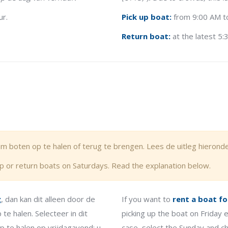
ur.
Pick up boat:
from 9:00 AM to
Return boat:
at the latest 5
m boten op te halen of terug te brengen. Lees de uitleg hieronde
 up or return boats on Saturdays. Read the explanation below.
g
, dan kan dit alleen door de
If you want to
rent a boat f
e halen. Selecteer in dit
picking up the boat on Friday
p te halen op vrijdagavond; u
case, select the Sunday and ch