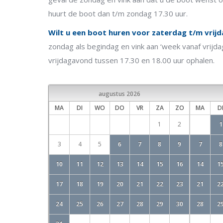
huurt de boot dan t/m zondag 17.30 uur.
Wilt u een boot huren voor zaterdag t/m vrij
zondag als begindag en vink aan ‘week vanaf vrijd
vrijdagavond tussen 17.30 en 18.00 uur ophalen.
augustus
2026
MA
DI
WO
DO
VR
ZA
ZO
MA
D
1
2
1
3
4
5
6
7
8
9
7
8
10
11
12
13
14
15
16
14
1
17
18
19
20
21
22
23
21
2
24
25
26
27
28
29
30
28
2