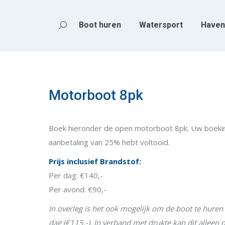
Boot huren
Watersport
Haven
Zoeken:
Boot huren
Watersport
Haven
Zoeken:
Motorboot 8pk
Boek hieronder de open motorboot 8pk. Uw boeking
aanbetaling van 25% hebt voltooid.
Prijs inclusief Brandstof:
Per dag: €140,-
Per avond: €90,-
In overleg is het ook mogelijk om de boot te huren 
dag (€115,-). In verband met drukte kan dit alleen