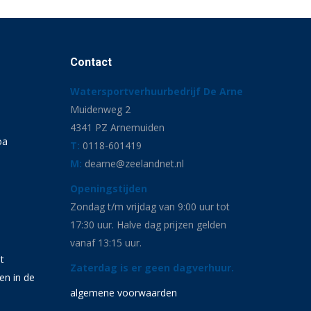
Contact
Watersportverhuurbedrijf De Arne
Muidenweg 2
4341 PZ Arnemuiden
oa
T:
0118-601419
M:
dearne@zeelandnet.nl
Openingstijden
Zondag t/m vrijdag van 9:00 uur tot
17:30 uur. Halve dag prijzen gelden
vanaf 13:15 uur.
t
Zaterdag is er geen dagverhuur.
en in de
algemene voorwaarden