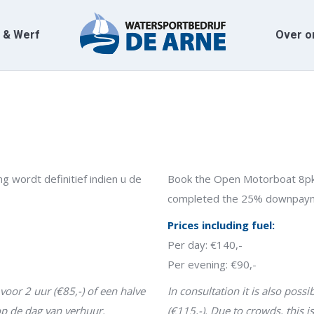
 & Werf
Over o
 & Werf
Over o
 wordt definitief indien u de
Book the Open Motorboat 8p
completed the 25% downpay
Prices including fuel:
Per day: €140,-
Per evening: €90,-
voor 2 uur (€85,-) of een halve
In consultation it is also possi
 op de dag van verhuur.
(€115,-). Due to crowds, this i