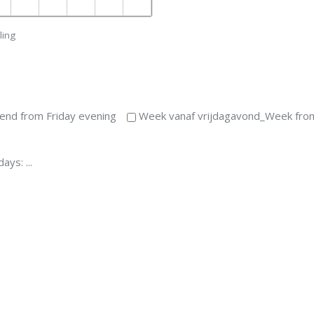
ling
nd from Friday evening
Week vanaf vrijdagavond_Week from
 days:
...