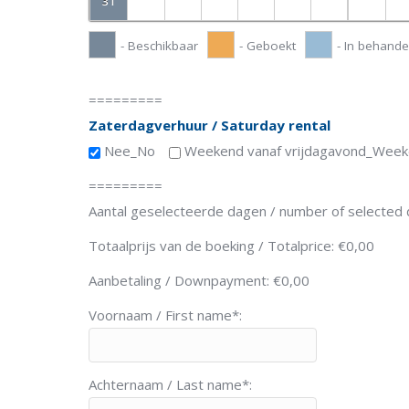
31
- Beschikbaar
- Geboekt
- In behande
=========
Zaterdagverhuur / Saturday rental
Nee_No
Weekend vanaf vrijdagavond_Weeke
=========
Aantal geselecteerde dagen / number of selected
Totaalprijs van de boeking / Totalprice:
€
0,00
Aanbetaling / Downpayment:
€
0,00
Voornaam / First name*:
Achternaam / Last name*: