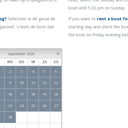
boat until 5.30 pm on Sunday.
dag?
Selecteer in dit geval de
If you want to
rent a boat fo
agavond’. U kunt de boot dan
starting day and check the box
the boat on Friday evening b
»
september
2026
I
WO
DO
VR
ZA
ZO
2
3
4
5
6
9
10
11
12
13
5
16
17
18
19
20
2
23
24
25
26
27
9
30