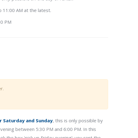
 11:00 AM at the latest.
:30 PM
r.
or Saturday and Sunday
, this is only possible by
 evening between 5:30 PM and 6:00 PM. In this
ek the box ‘pick up Friday evening’; you rent the