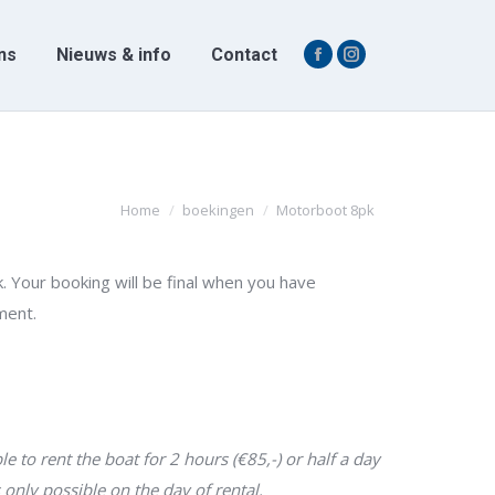
ns
Nieuws & info
Contact
Facebook
Instagram
ns
Nieuws & info
Contact
Facebook
Instagram
page
page
page
page
opens
opens
opens
opens
in
in
in
in
new
new
new
new
window
window
Je bent hier:
window
window
Home
boekingen
Motorboot 8pk
k.
Your booking will be final when you have
ment.
ble to rent the boat for 2 hours (€85,-) or half a day
s only possible on the day of rental.