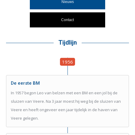
Nieuws
Contact
Tijdlijn
1956
De eerste BM
In 1957 begon Leo van belzen met een BM en een jol bij de
sluizen van Veere. Na 3 jaar moest hij weg bij de sluizen van
Veere en heeft ongeveer een jaar tijdelijk in de haven van
Veere gelegen.