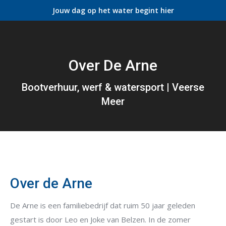
Jouw dag op het water begint hier
Over De Arne
Je bent hier:
Bootverhuur, werf & watersport | Veerse
Meer
Vragen? Neem contact met ons op!
Over de Arne
De Arne is een familiebedrijf dat ruim 50 jaar geleden
gestart is door Leo en Joke van Belzen. In de zomer