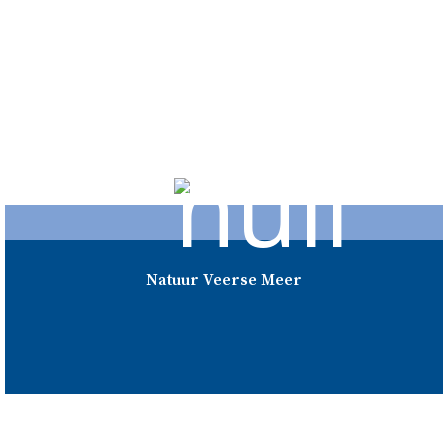
Natuur Veerse Meer
Natuur Veerse Meer
Het Veerse Meer kent 17 eilanden waarvan er 12
toegankelijk zijn voor bezoekers. Naast speelweides en
wandelbossen vind je hier prachtige natuur en vele
soorten dieren. Zo grazen er op de Haringvreter
damherten.