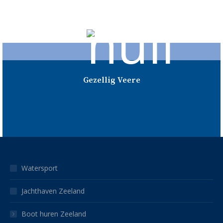
Gezellig Veere
Gezellig Veere
Bezoek het mooie en gezellige stadje Veere. In deze
historische stad vindt u diverse bezienswaardigheden en
kunt u gezellig winkelen en een terrasje pakken. En
natuurlijk ook lekker eten.
Watersport
Jachthaven Zeeland
Boot huren Zeeland