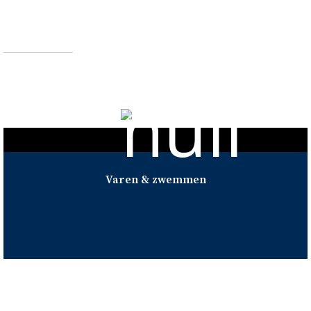
Omgeving
Veerse Meer
Varen & zwemmen
Varen & zwemmen
Het Veerse Meer is uitgestrekt en biedt naast 17 eilanden
ook een schakering van verschillende oevers. In het schone
water kun je lekker zwemmen en tijdens het varen kun je
genieten van het prachtige uitzicht.