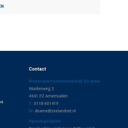
EN
Contact
Watersportverhuurbedrijf De Arne
Muidenweg 2
4341 PZ Arnemuiden
oa
T:
0118-601419
M:
dearne@zeelandnet.nl
Openingstijden