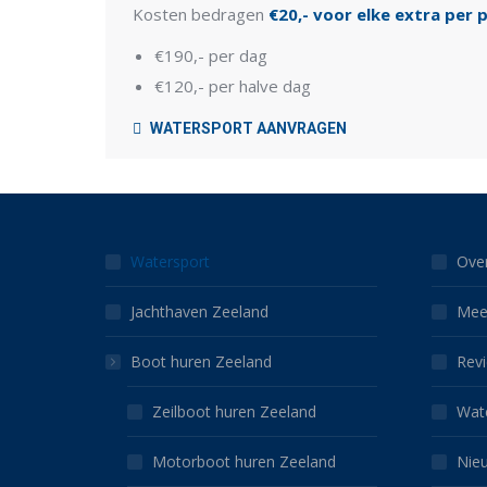
Kosten bedragen
€20,- voor elke extra per 
€190,- per dag
€120,- per halve dag
WATERSPORT AANVRAGEN
Watersport
Ove
Jachthaven Zeeland
Mee
Boot huren Zeeland
Rev
Zeilboot huren Zeeland
Wat
Motorboot huren Zeeland
Nie