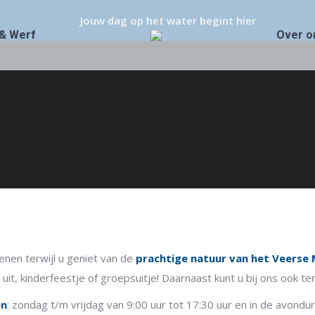
Jouw dag op het water begint hier
& Werf
Over o
Reserveren? Neem contact met ons op.
nen terwijl u geniet van de
prachtige natuur van het Veerse
uit, kinderfeestje of groepsuitje! Daarnaast kunt u bij ons ook ter
en
: zondag t/m vrijdag van 9:00 uur tot 17:30 uur en in de avondu