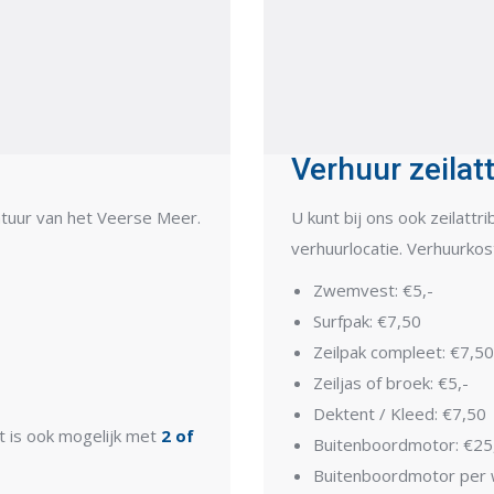
Verhuur zeilat
natuur van het Veerse Meer.
U kunt bij ons ook zeilattr
verhuurlocatie. Verhuurkos
Zwemvest: €5,-
Surfpak: €7,50
Zeilpak compleet: €7,50
Zeiljas of broek: €5,-
Dektent / Kleed: €7,50
it is ook mogelijk met
2 of
Buitenboordmotor: €25,
Buitenboordmotor per 