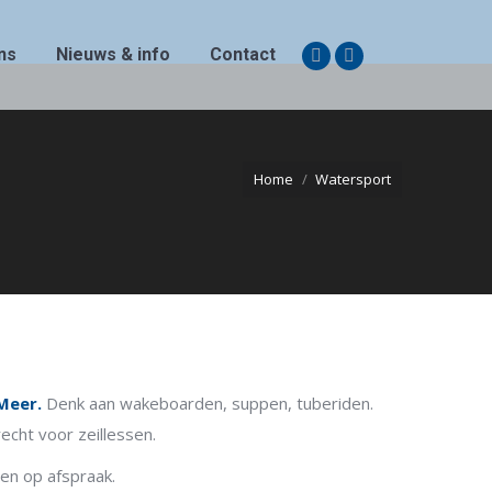
ns
Nieuws & info
Contact
Facebook
Instagram
page
page
opens
opens
in
in
Home
Watersport
new
new
window
window
 Meer.
Denk aan wakeboarden, suppen, tuberiden.
echt voor zeillessen.
ren op afspraak.