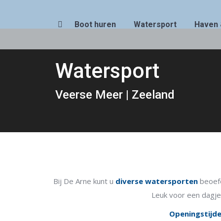
Boot huren
Watersport
Haven 
Zoeken:
Watersport
Je bent hier:
Veerse Meer | Zeeland
Bij De Arne kunt u
diverse watersporten
beoefe
Leuk voor een dagje 
Openingstijd