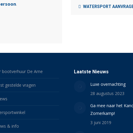
persoon
.
WATERSPORT AANVRAG
r bootverhuur De Arne
Laatste Nieuws
Luxe overnachting
st gestelde vragen
28 augustus 2023
iews
Ga mee naar het Kan
ersportwinkel
Zomerkamp!
3 juni 2019
uws & info