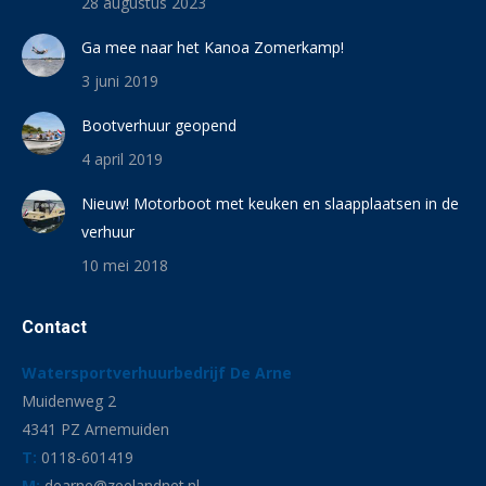
28 augustus 2023
Ga mee naar het Kanoa Zomerkamp!
3 juni 2019
Bootverhuur geopend
4 april 2019
Nieuw! Motorboot met keuken en slaapplaatsen in de
verhuur
10 mei 2018
Contact
Watersportverhuurbedrijf De Arne
Muidenweg 2
4341 PZ Arnemuiden
T:
0118-601419
M:
dearne@zeelandnet.nl