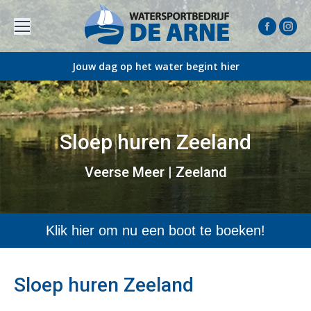
Faceboo
Inst
page
pag
Jouw dag op het water begint hier
opens
open
in
in
new
new
window
win
Sloep huren Zeeland
Je bent hier:
Veerse Meer | Zeeland
Klik hier om nu een boot te boeken!
Sloep huren Zeeland