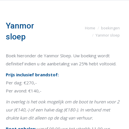
Yanmor
Je bent hier:
Home
boekingen
sloep
Yanmor sloep
Boek hieronder de Yanmor Sloep. Uw boeking wordt
definitief indien u de aanbetaling van 25% hebt voltooid.
Prijs inclusief brandstof:
Per dag: €270,-
Per avond: €140,-
In overleg is het ook mogelijk om de boot te huren voor 2
uur (€140,-) of een halve dag (€180-). In verband met
drukte kan dit alleen op de dag van verhuur.
Boot ophalen:
vanaf 09.00 uur tot uiterlijk 11.00 uur.