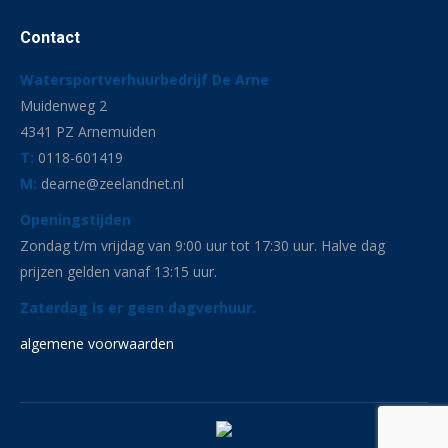
Contact
Watersportverhuurbedrijf De Arne
Muidenweg 2
4341 PZ Arnemuiden
T:
0118-601419
M:
dearne@zeelandnet.nl
Openingstijden
Zondag t/m vrijdag van 9:00 uur tot 17:30 uur. Halve dag
prijzen gelden vanaf 13:15 uur.
Zaterdag is er geen dagverhuur.
algemene voorwaarden